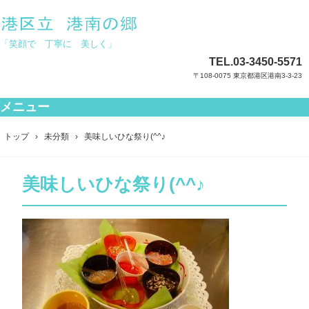
「笑顔で 丁寧に 美しく」
TEL.
03-3450-5571
〒108-0075 東京都港区港南3-3-23
メニュー
コ
ン
トップ
›
未分類
›
美味しいひな祭り(^^♪
テ
ン
ツ
美味しいひな祭り(^^♪
へ
ス
キ
ッ
プ