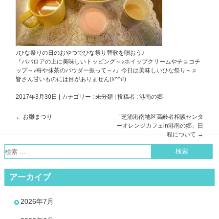
♪ひな祭りの日のおやつでひな祭り替歌を唄おう♪
『ババロアの上に美味しいトッピング～♪ホイップクリームやチョコチ
ップ～♪苺や抹茶のパウダー振って～♪』今日は美味しいひな祭り～♫
皆さん甘いものには目がありません(#^^#)
2017年3月30日
|
カテゴリー :
未分類
|
投稿者 : 港南の郷
←
お雛まつり
「芝浦港南地区高齢者相談センタ
投
ーオレンジカフェin港南の郷」日
稿
程について
→
ナ
ビ
ゲ
アーカイブ
ー
シ
2026年7月
ョ