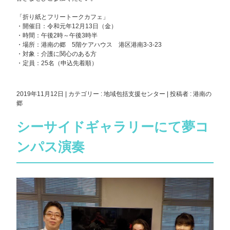
「折り紙とフリートークカフェ」
・開催日：令和元年12月13日（金）
・時間：午後2時～午後3時半
・場所：港南の郷 5階ケアハウス 港区港南3-3-23
・対象：介護に関心のある方
・定員：25名（申込先着順）
2019年11月12日
|
カテゴリー :
地域包括支援センター
|
投稿者 : 港南の
郷
シーサイドギャラリーにて夢コ
ンパス演奏