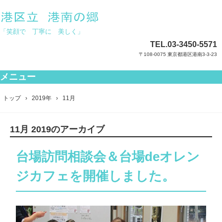
「笑顔で 丁寧に 美しく」
TEL.
03-3450-5571
〒108-0075 東京都港区港南3-3-23
メニュー
コ
ン
トップ
›
2019年
›
11月
テ
ン
ツ
11月 2019
のアーカイブ
へ
ス
キ
台場訪問相談会＆台場deオレン
ッ
プ
ジカフェを開催しました。