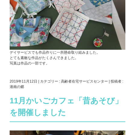
デイサービスでも作品作りに一所懸命取り組みました。
とても素敵な作品がたくさんできました。
写真は作品の一部です。
2019年11月12日
|
カテゴリー :
高齢者在宅サービスセンター
|
投稿者 :
港南の郷
11月かいごカフェ「昔あそび」
を開催しました