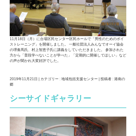
11月18日（月）に台場区民センター区民ホールで「男性のためのボイ
ストレーニング」を開催しました。 一般社団法人みんなでオーイ協会
の堺奏馬氏、村上智恵子氏に講義をしていただきました。 参加された
方から「普段学べないことが学べた」「定期的に開催してほしい」など
の声が聞かれ大変好評でした。
2019年11月21日
|
カテゴリー :
地域包括支援センター
|
投稿者 : 港南の
郷
シーサイドギャラリー