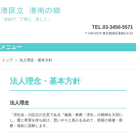
「笑顔で 丁寧に 美しく」
TEL.
03-3450-5571
〒108-0075 東京都港区港南3-3-23
メニュー
コ
ン
トップ
›
法人理念・基本方針
テ
ン
ツ
法人理念・基本方針
へ
ス
キ
ッ
法人理念
プ
「済生会」の設立の主意である『施薬・救療・済生』の精神を大切に
し、愛と希望を持ち続け、思いやりと真心を込めて、皆様の保健・医
療・福祉に貢献します。