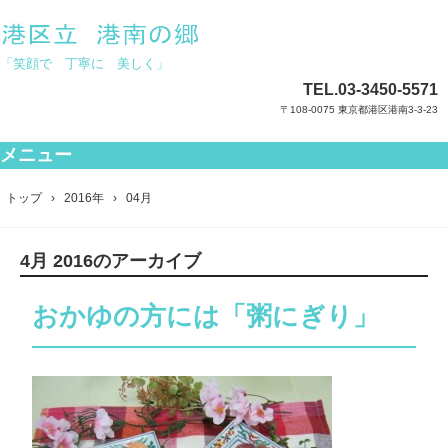
「笑顔で 丁寧に 美しく」
TEL.
03-3450-5571
〒108-0075 東京都港区港南3-3-23
メニュー
コ
ン
トップ
›
2016年
›
04月
テ
ン
ツ
4月 2016
のアーカイブ
へ
ス
キ
おかゆの方には「粥にぎり」
ッ
プ