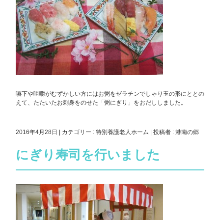
嚥下や咀嚼がむずかしい方にはお粥をゼラチンでしゃり玉の形にととの
えて、たたいたお刺身をのせた「粥にぎり」をおだししました。
2016年4月28日
|
カテゴリー :
特別養護老人ホーム
|
投稿者 : 港南の郷
にぎり寿司を行いました