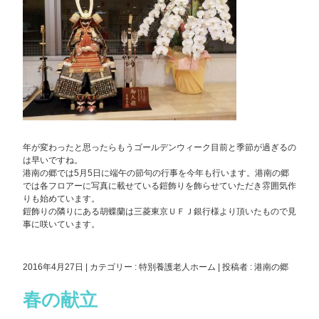
年が変わったと思ったらもうゴールデンウィーク目前と季節が過ぎるの
は早いですね。
港南の郷では5月5日に端午の節句の行事を今年も行います。港南の郷
では各フロアーに写真に載せている鎧飾りを飾らせていただき雰囲気作
りも始めています。
鎧飾りの隣りにある胡蝶蘭は三菱東京ＵＦＪ銀行様より頂いたもので見
事に咲いています。
2016年4月27日
|
カテゴリー :
特別養護老人ホーム
|
投稿者 : 港南の郷
春の献立