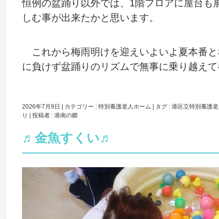
恒例の盆踊り以外では、1階フロアに屋台も
しむ事が出来たかと思います。
これから梅雨明けを迎えいよいよ夏本番と
に負けず盆踊りのリズムで無事に乗り越えて
2026年7月9日
|
カテゴリー :
特別養護老人ホーム
|
タグ :
港区立特別養護老
り
|
投稿者 : 港南の郷
♬金魚すくい♬