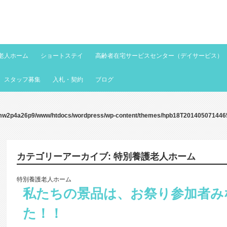
老人ホーム
ショートステイ
高齢者在宅サービスセンター（デイサービス）
スタッフ募集
入札・契約
ブログ
mw2p4a26p9/www/htdocs/wordpress/wp-content/themes/hpb18T201405071446
カテゴリーアーカイブ:
特別養護老人ホーム
特別養護老人ホーム
私たちの景品は、お祭り参加者み
た！！