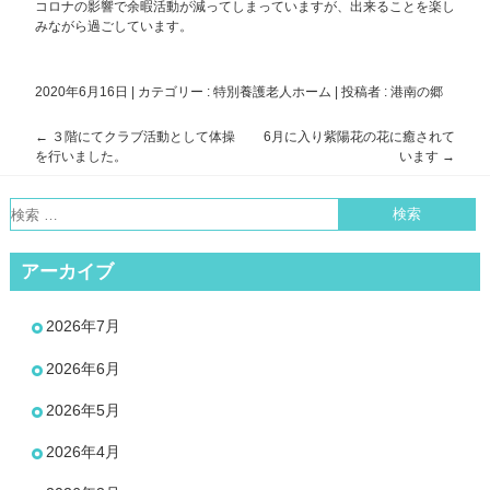
コロナの影響で余暇活動が減ってしまっていますが、出来ることを楽し
みながら過ごしています。
2020年6月16日
|
カテゴリー :
特別養護老人ホーム
|
投稿者 : 港南の郷
←
３階にてクラブ活動として体操
6月に入り紫陽花の花に癒されて
投
を行いました。
います
→
稿
ナ
ビ
ゲ
アーカイブ
ー
シ
2026年7月
ョ
2026年6月
ン
2026年5月
2026年4月