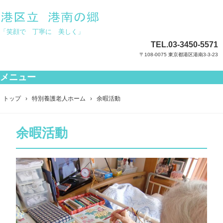
「笑顔で 丁寧に 美しく」
TEL.
03-3450-5571
〒108-0075 東京都港区港南3-3-23
メニュー
コ
ン
トップ
›
特別養護老人ホーム
›
余暇活動
テ
ン
ツ
余暇活動
へ
ス
キ
ッ
プ