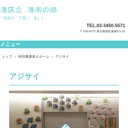
「笑顔で 丁寧に 美しく」
TEL.
03-3450-5571
〒108-0075 東京都港区港南3-3-23
メニュー
コ
ン
トップ
›
特別養護老人ホーム
›
アジサイ
テ
ン
ツ
アジサイ
へ
ス
キ
ッ
プ