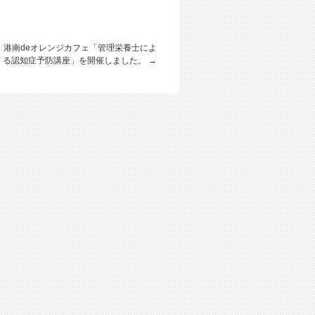
金）港南deオレンジカフェ「管理栄養士によ
る認知症予防講座」を開催しました。
→