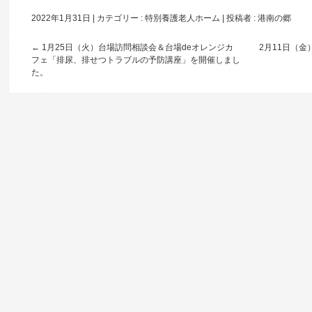
2022年1月31日
|
カテゴリー :
特別養護老人ホーム
|
投稿者 : 港南の郷
←
1月25日（火）台場訪問相談会＆台場deオレンジカ
2月11日（
フェ「排尿、排せつトラブルの予防講座」を開催しまし
た。