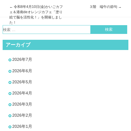
←
令和8年4月10日(金)かいごカフ
３階 端午の節句
→
投
ェ＆港南deオレンジカフェ「塗り
稿
絵で脳を活性化！」を開催しまし
た！
ナ
ビ
ゲ
アーカイブ
ー
シ
2026年7月
ョ
ン
2026年6月
2026年5月
2026年4月
2026年3月
2026年2月
2026年1月