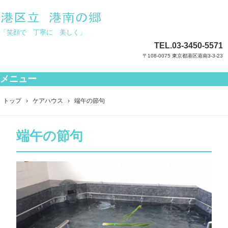
「笑顔で 丁寧に 美しく」
TEL.
03-3450-5571
〒108-0075 東京都港区港南3-3-23
メニュー
コ
ン
トップ
›
ケアハウス
›
端午の節句
テ
ン
ツ
端午の節句
へ
ス
キ
ッ
プ