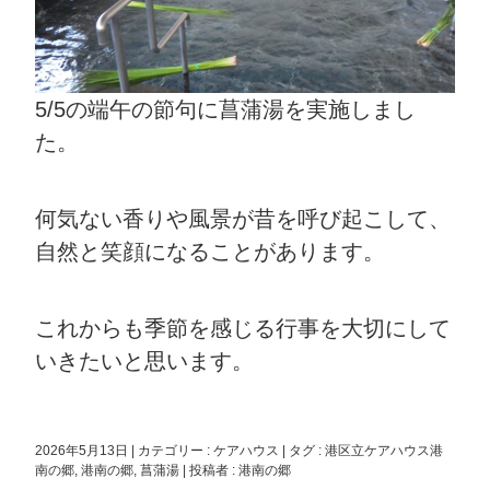
5/5の端午の節句に菖蒲湯を実施しまし
た。
何気ない香りや風景が昔を呼び起こして、
自然と笑顔になることがあります。
これからも季節を感じる行事を大切にして
いきたいと思います。
2026年5月13日
|
カテゴリー :
ケアハウス
|
タグ :
港区立ケアハウス港
南の郷
,
港南の郷
,
菖蒲湯
|
投稿者 : 港南の郷